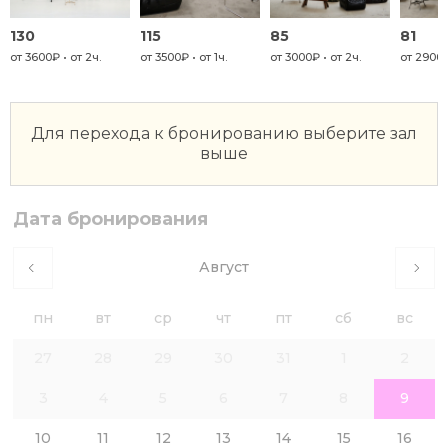
130
115
85
81
от 3600₽ • от 2ч.
от 3500₽ • от 1ч.
от 3000₽ • от 2ч.
от 2900₽
Цель
Для перехода к бронированию выберите зал
выше
Фотосъёмка
Видеосъёмка
Мероприятие
Дата бронирования
Август
пн
вт
ср
чт
пт
сб
вс
27
28
29
30
31
1
2
3
4
5
6
7
8
9
10
11
12
13
14
15
16