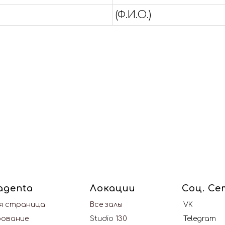
(Ф.И.О.)
agenta
Локации
Соц. Се
я страница
Все залы
VK
рование
Studio
130
T
elegram