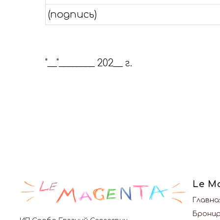
(подпись)
"__"________ 202__ г.
Le M
Главна
Брони