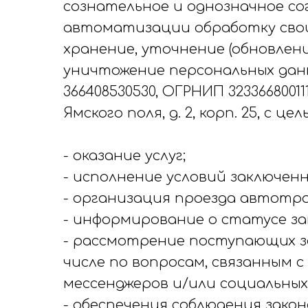
сознательное и однозначное со
автоматизации обработку своих
хранение, уточнение (обновлени
уничтожение персональных дан
366408530530, ОГРНИП 32336680011
Ямского поля, д. 2, корп. 25, с цел
- оказание услуг;
- исполнение условий заключенн
- организация проезда автотр
- информирование о статусе за
- рассмотрение поступающих за
числе по вопросам, связанным с
мессенджеров и/или социальных
- обеспечения соблюдения зако