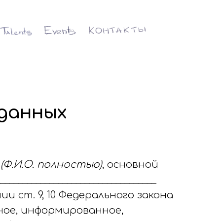
 данных
_
(Ф.И.О. полностью)
, основной
________________________________
нии ст. 9, 10 Федерального закона
тное, информированное,