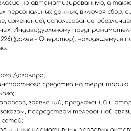
гласие на автоматизированную, а также
 персональных данных, включая сбор, 
е, изменение), использование, обезличив
ных, Индивидуальному предпринимателю
1226) (далее – Оператор), находящемуся по
ью:
ого Договора;
анспортного средства на территорию;
каза;
просов, заявлений, предложений и отпр
 заказом, посредством телефонной связ
 сетей;
нов и иных нормативных правовых актов