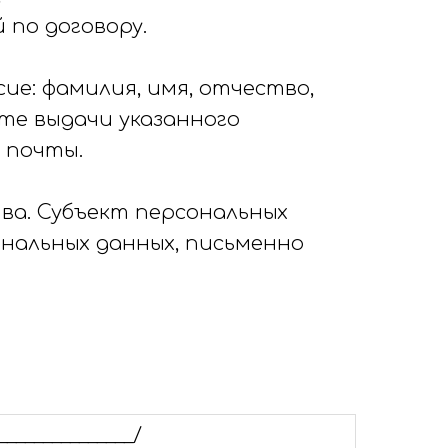
 по договору.
ие: фамилия, имя, отчество,
те выдачи указанного
 почты.
ва. Субъект персональных
нальных данных, письменно
_______________/